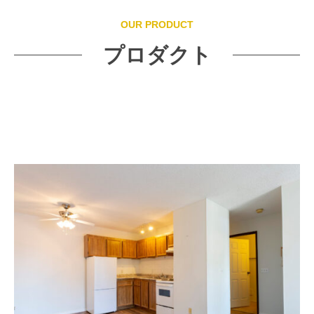
さ
ー
OUR PRODUCT
い
ジ
プロダクト
2022
by
年
earthcorporation
11
月
3
日