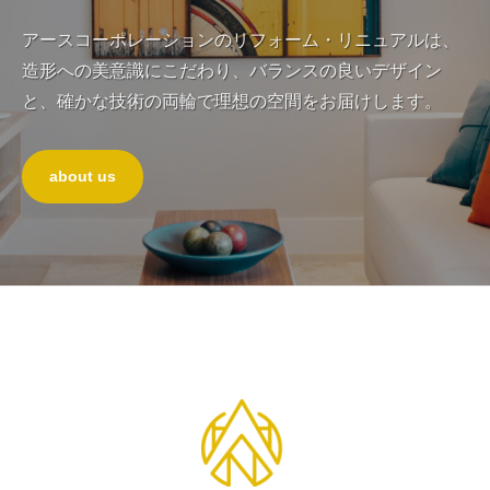
理
の
ュ
想
ア
アースコーポレーションのリフォーム・リニュアルは、
ア
の
ー
造形への美意識にこだわり、バランスの良いデザイン
ル
空
ス
と、確かな技術の両輪で理想の空間をお届けします。
は
間
に
千
を
お
任
実
葉
about us
せ
現
の
く
ア
だ
ー
さ
ス
い
に
お
ト
任
ッ
せ
プ
く
だ
ペ